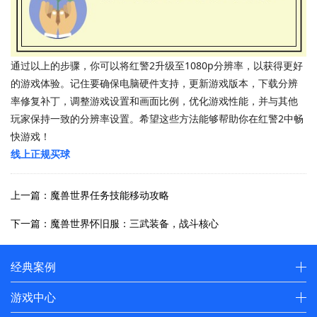
通过以上的步骤，你可以将红警2升级至1080p分辨率，以获得更好
的游戏体验。记住要确保电脑硬件支持，更新游戏版本，下载分辨
率修复补丁，调整游戏设置和画面比例，优化游戏性能，并与其他
玩家保持一致的分辨率设置。希望这些方法能够帮助你在红警2中畅
快游戏！
线上正规买球
上一篇：魔兽世界任务技能移动攻略
下一篇：魔兽世界怀旧服：三武装备，战斗核心
经典案例
游戏中心