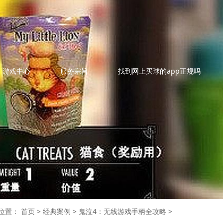
游戏中心
服务宗旨
找到网上买球的app正规吗
位置：
首页
>
经典案例
>
鬼泣4：无线游戏手柄全攻略
>