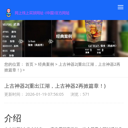
To
na
您的位置：
首页
>
经典案例
>
上古神器2(重出江湖，上古神器2再
掀篇章！)
>
上古神器2(重出江湖，上古神器2再掀篇章！)
更新时间： 2026-01-19 07:56:05
浏览：571
介绍