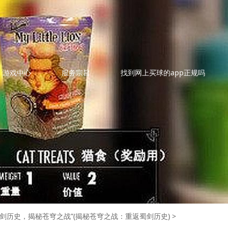
游戏中心
服务宗旨
找到网上买球的app正规吗
蜀剑历史，揭秘苍穹之战”(揭秘苍穹之战：重返蜀剑历史)
>