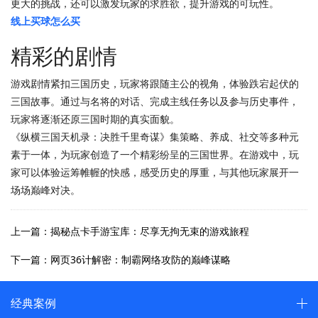
更大的挑战，还可以激发玩家的求胜欲，提升游戏的可玩性。
线上买球怎么买
精彩的剧情
游戏剧情紧扣三国历史，玩家将跟随主公的视角，体验跌宕起伏的
三国故事。通过与名将的对话、完成主线任务以及参与历史事件，
玩家将逐渐还原三国时期的真实面貌。
《纵横三国天机录：决胜千里奇谋》集策略、养成、社交等多种元
素于一体，为玩家创造了一个精彩纷呈的三国世界。在游戏中，玩
家可以体验运筹帷幄的快感，感受历史的厚重，与其他玩家展开一
场场巅峰对决。
上一篇：揭秘点卡手游宝库：尽享无拘无束的游戏旅程
下一篇：网页36计解密：制霸网络攻防的巅峰谋略
经典案例