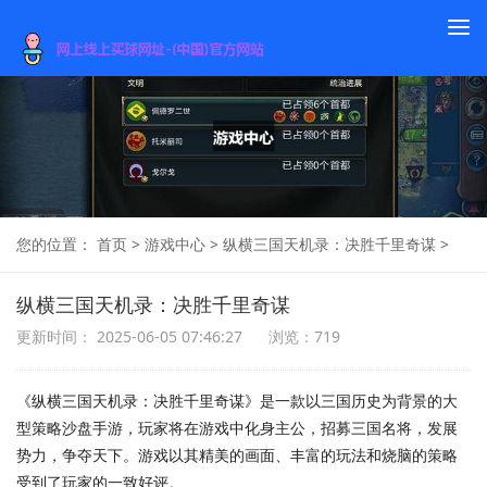
To
na
您的位置：
首页
>
游戏中心
>
纵横三国天机录：决胜千里奇谋
>
纵横三国天机录：决胜千里奇谋
更新时间： 2025-06-05 07:46:27
浏览：719
《纵横三国天机录：决胜千里奇谋》是一款以三国历史为背景的大
型策略沙盘手游，玩家将在游戏中化身主公，招募三国名将，发展
势力，争夺天下。游戏以其精美的画面、丰富的玩法和烧脑的策略
受到了玩家的一致好评。